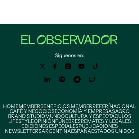
Siguenos en:
HOME
MEMBER
BENEFICIOS MEMBER
REFERÍ
NACIONAL
CAFÉ Y NEGOCIOS
ECONOMÍA Y EMPRESAS
AGRO
BRAND STUDIO
MUNDO
CULTURA Y ESPECTÁCULOS
LIFESTYLE
OPINIÓN
FÚNEBRES
REMATES Y LEGALES
EDICIONES ESPECIALES
PUBLICACIONES
NEWSLETTERS
ARGENTINA
ESPAÑA
ESTADOS UNIDOS