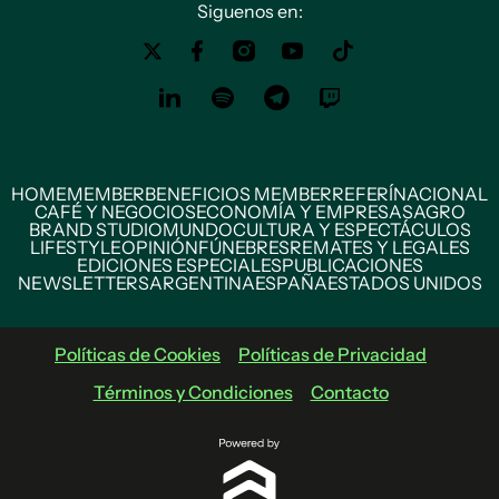
Siguenos en:
HOME
MEMBER
BENEFICIOS MEMBER
REFERÍ
NACIONAL
CAFÉ Y NEGOCIOS
ECONOMÍA Y EMPRESAS
AGRO
BRAND STUDIO
MUNDO
CULTURA Y ESPECTÁCULOS
LIFESTYLE
OPINIÓN
FÚNEBRES
REMATES Y LEGALES
EDICIONES ESPECIALES
PUBLICACIONES
NEWSLETTERS
ARGENTINA
ESPAÑA
ESTADOS UNIDOS
Políticas de Cookies
Políticas de Privacidad
Términos y Condiciones
Contacto