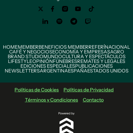
HOME
MEMBER
BENEFICIOS MEMBER
REFERÍ
NACIONAL
CAFÉ Y NEGOCIOS
ECONOMÍA Y EMPRESAS
AGRO
BRAND STUDIO
MUNDO
CULTURA Y ESPECTÁCULOS
LIFESTYLE
OPINIÓN
FÚNEBRES
REMATES Y LEGALES
EDICIONES ESPECIALES
PUBLICACIONES
NEWSLETTERS
ARGENTINA
ESPAÑA
ESTADOS UNIDOS
Políticas de Cookies
Políticas de Privacidad
Términos y Condiciones
Contacto