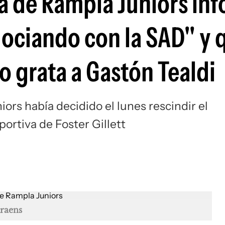
va de Rampla Juniors in
Si
ociando con la SAD" y 
 grata a Gastón Tealdi
ors había decidido el lunes rescindir el
ortiva de Foster Gillett
raens