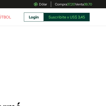
Dólar
Compra
37,20
Venta
39,70
FÚTBOL
Login
Suscribite x US$ 3,45
uscríbete ahora a El Observador y elegí hasta
donde llegar.
Suscribite x US$ 3,45