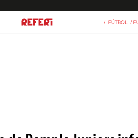
/
FÚTBOL
/ 
Olímpicos
S
tbol
g
ortivo