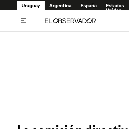
Uruguay
Argentina
España
Estados
Unidos
Home
Juegos 
Referí
Rugby
Fútbol
Básque
Mundial 2026
Tenis
Resultados Deportivos
Runnin
Fútbol internacional
Polidep
Copa Libertadores
Motor