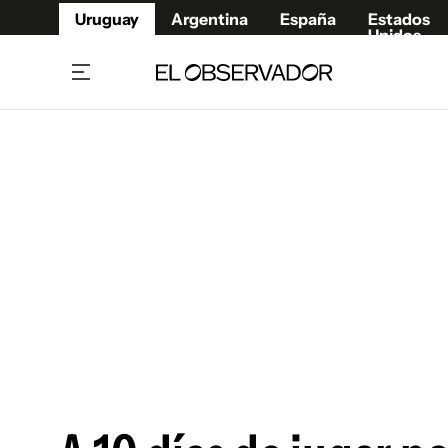
Uruguay
Argentina
España
Estados
Unidos
Home
Juegos 
Referí
Rugby
Fútbol
Básque
Mundial 2026
Tenis
Resultados Deportivos
Runnin
Fútbol internacional
Polidep
Copa Libertadores
Motor