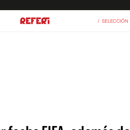
/
SELECCIÓN
Olímpicos
S
tbol
g
ortivo