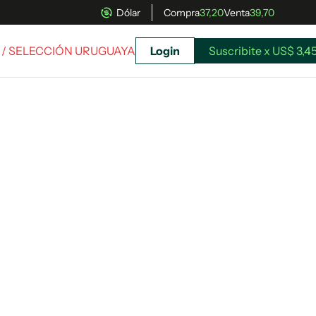
Dólar
Compra
37,20
Venta
39,70
/ SELECCIÓN URUGUAYA
Login
Suscribite x US$ 3,4
uscríbete ahora a El Observador y elegí hasta
donde llegar.
Suscribite x US$ 3,45