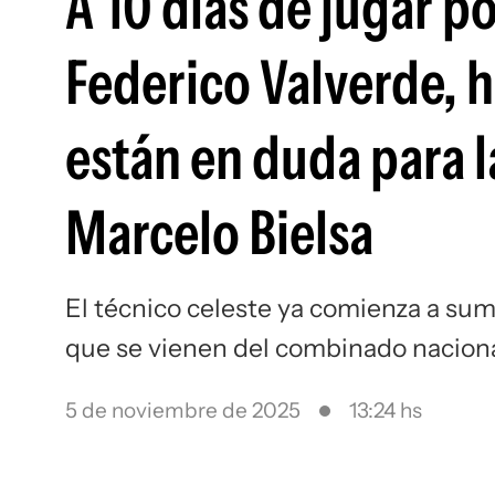
A 10 días de jugar p
Federico Valverde, 
están en duda para 
Marcelo Bielsa
El técnico celeste ya comienza a su
que se vienen del combinado nacion
5 de noviembre de 2025
13:24 hs