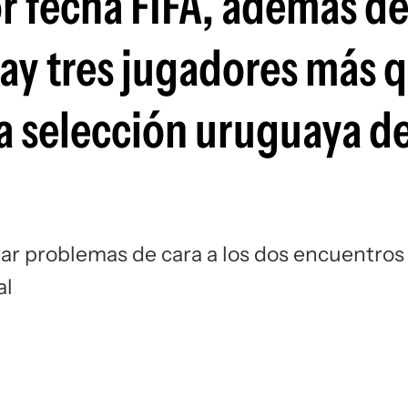
or fecha FIFA, además d
Si
hay tres jugadores más 
la selección uruguaya d
mar problemas de cara a los dos encuentros
al