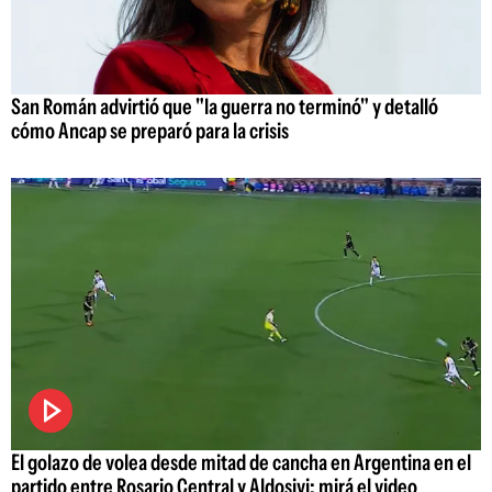
San Román advirtió que "la guerra no terminó" y detalló
cómo Ancap se preparó para la crisis
El golazo de volea desde mitad de cancha en Argentina en el
partido entre Rosario Central y Aldosivi: mirá el video