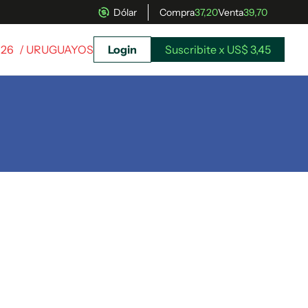
Dólar
Compra
37,20
Venta
39,70
026
/ URUGUAYOS
Login
Suscribite x US$ 3,45
uscríbete ahora a El Observador y elegí hasta
donde llegar.
Suscribite x US$ 3,45