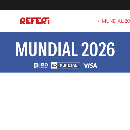
/
MUNDIAL 2
Olímpicos
S
tbol
g
ortivo