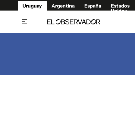
Uruguay
Argentina
España
Estados
Unidos
Home
Juegos 
Referí
Rugby
Fútbol
Básque
Mundial 2026
Tenis
Resultados Deportivos
Runnin
Fútbol internacional
Polidep
Copa Libertadores
Motor