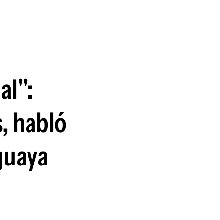
guenos en:
al":
s, habló
uguaya