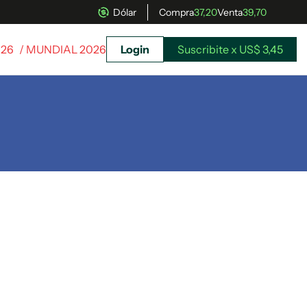
Dólar
Compra
37,20
Venta
39,70
026
/ MUNDIAL 2026
Login
Suscribite x US$ 3,45
uscríbete ahora a El Observador y elegí hasta
donde llegar.
Suscribite x US$ 3,45