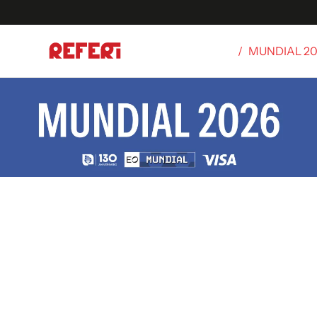
/
MUNDIAL 2
Olímpicos
S
tbol
g
ortivo