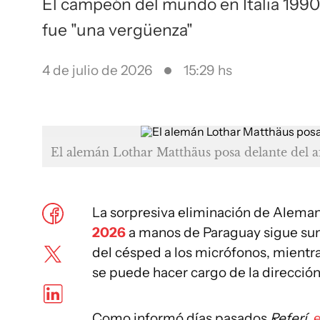
El campeón del mundo en Italia 1990
fue "una vergüenza"
4 de julio de 2026
15:29 hs
El alemán Lothar Matthäus posa delante del 
La sorpresiva eliminación de Alemani
2026
a manos de Paraguay sigue sum
del césped a los micrófonos, mientra
se puede hacer cargo de la dirección
Como informó días pasados
Referí
,
e