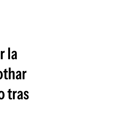
guenos en:
 la
othar
o tras