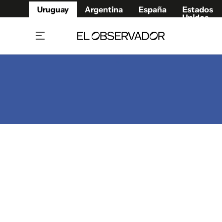
Uruguay
Argentina
España
Estados
Unidos
Home
Juegos 
Referí
Rugby
Fútbol
Básque
Mundial 2026
Tenis
Resultados Deportivos
Runnin
Fútbol internacional
Polidep
Copa Libertadores
Motor