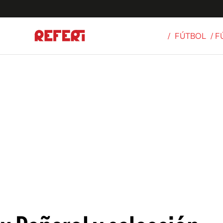
/
FÚTBOL
/ 
Olímpicos
S
tbol
g
ortivo