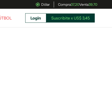
Dólar
Compra
37,20
Venta
39,70
FÚTBOL
Login
Suscribite x US$ 3,45
uscríbete ahora a El Observador y elegí hasta
donde llegar.
Suscribite x US$ 3,45