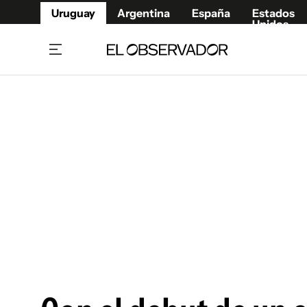
Uruguay
Argentina
España
Estados
Unidos
Home
Juegos 
Referí
Rugby
Fútbol
Básque
Mundial 2026
Tenis
Resultados Deportivos
Runnin
Fútbol internacional
Polidep
Copa Libertadores
Motor