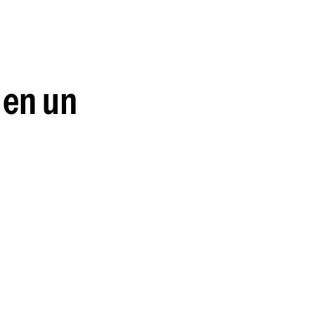
guenos en:
 en un
a