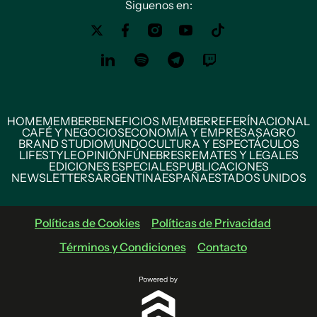
Siguenos en:
HOME
MEMBER
BENEFICIOS MEMBER
REFERÍ
NACIONAL
CAFÉ Y NEGOCIOS
ECONOMÍA Y EMPRESAS
AGRO
BRAND STUDIO
MUNDO
CULTURA Y ESPECTÁCULOS
LIFESTYLE
OPINIÓN
FÚNEBRES
REMATES Y LEGALES
EDICIONES ESPECIALES
PUBLICACIONES
NEWSLETTERS
ARGENTINA
ESPAÑA
ESTADOS UNIDOS
Políticas de Cookies
Políticas de Privacidad
Términos y Condiciones
Contacto