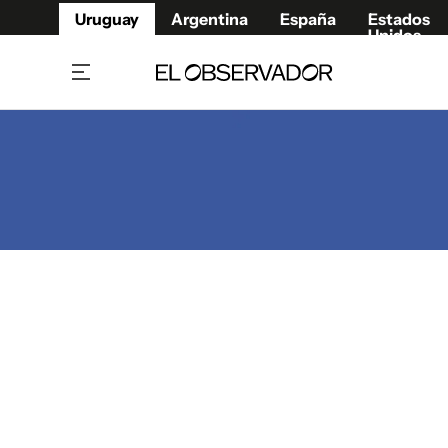
Uruguay
Argentina
España
Estados
Unidos
Home
Juegos 
Referí
Rugby
Fútbol
Básque
Mundial 2026
Tenis
Resultados Deportivos
Runnin
Fútbol internacional
Polidep
Copa Libertadores
Motor