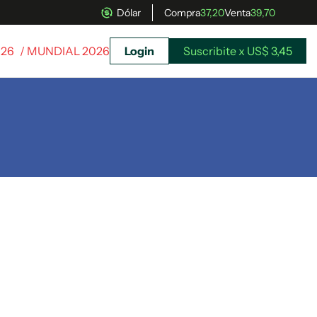
Dólar
Compra
37,20
Venta
39,70
026
/ MUNDIAL 2026
Login
Suscribite x US$ 3,45
uscríbete ahora a El Observador y elegí hasta
donde llegar.
Suscribite x US$ 3,45