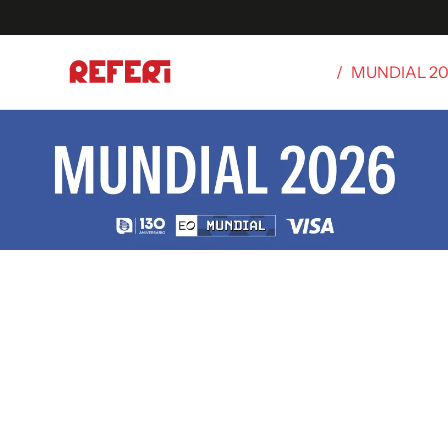
/
MUNDIAL 2
Olímpicos
S
tbol
g
ortivo