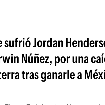
Si
ue sufrió Jordan Henders
win Núñez, por una caí
terra tras ganarle a Méx