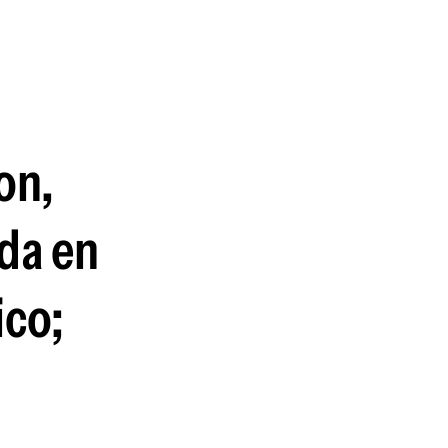
guenos en:
on,
da en
ico;