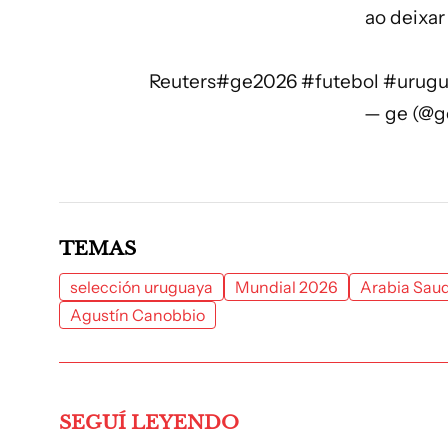
ao deixar
Reuters
#ge2026
#futebol
#urugu
— ge (@g
TEMAS
selección uruguaya
Mundial 2026
Arabia Saud
Agustín Canobbio
SEGUÍ LEYENDO