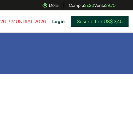
Dólar
Compra
37,20
Venta
39,70
026
/ MUNDIAL 2026
Login
Suscribite x US$ 3,45
uscríbete ahora a El Observador y elegí hasta
donde llegar.
Suscribite x US$ 3,45