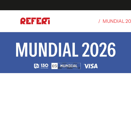
/
MUNDIAL 2
Olímpicos
S
tbol
g
ortivo