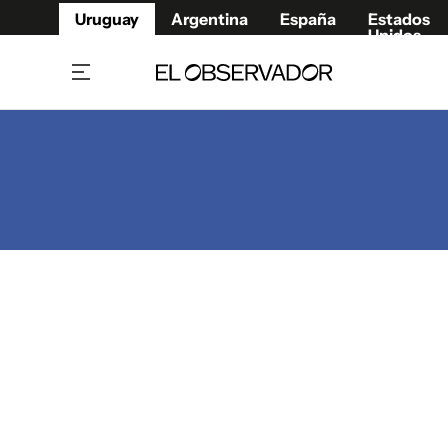
Uruguay
Argentina
España
Estados
Unidos
Home
Juegos 
Referí
Rugby
Fútbol
Básque
Mundial 2026
Tenis
Resultados Deportivos
Runnin
Fútbol internacional
Polidep
Copa Libertadores
Motor