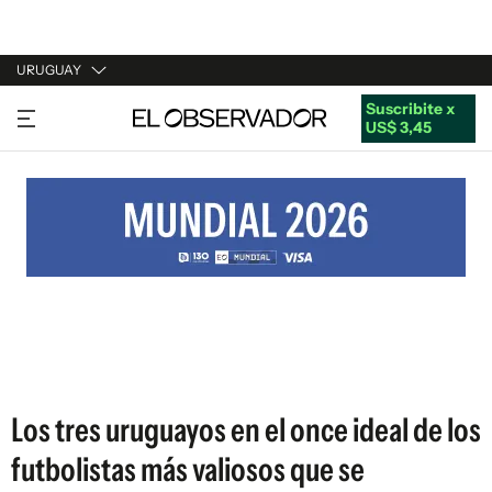
URUGUAY
Suscribite x
URUGUAY
US$ 3,45
ARGENTINA
ESPAÑA
ESTADOS UNIDOS
Los tres uruguayos en el once ideal de los
futbolistas más valiosos que se