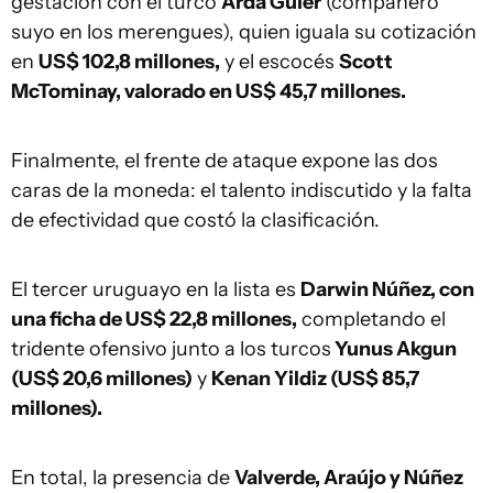
gestación con el turco
Arda Güler
(compañero
suyo en los merengues), quien iguala su cotización
en
US$ 102,8 millones,
y el escocés
Scott
McTominay, valorado en US$ 45,7 millones.
Finalmente, el frente de ataque expone las dos
caras de la moneda: el talento indiscutido y la falta
de efectividad que costó la clasificación.
El tercer uruguayo en la lista es
Darwin Núñez, con
una ficha de US$ 22,8 millones,
completando el
tridente ofensivo junto a los turcos
Yunus Akgun
(US$ 20,6 millones)
y
Kenan Yildiz (US$ 85,7
millones).
En total, la presencia de
Valverde, Araújo y Núñez