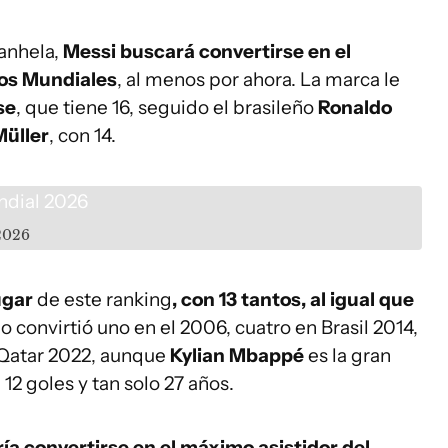
 anhela,
Messi buscará convertirse en el
los Mundiales
, al menos por ahora. La marca le
se
, que tiene 16, seguido el brasileño
Ronaldo
üller
, con 14.
2026
ugar
de este ranking
, con 13 tantos, al igual que
o convirtió uno en el 2006, cuatro en Brasil 2014,
n Qatar 2022, aunque
Kylian Mbappé
es la gran
2 goles y tan solo 27 años.
ía convertirse en el máximo asistidor del