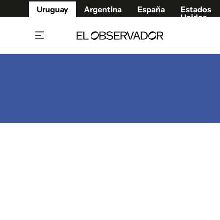
Uruguay
Argentina
España
Estados
Unidos
Home
Juegos 
Referí
Rugby
Fútbol
Básque
Mundial 2026
Tenis
Resultados Deportivos
Runnin
Fútbol internacional
Polidep
Copa Libertadores
Motor