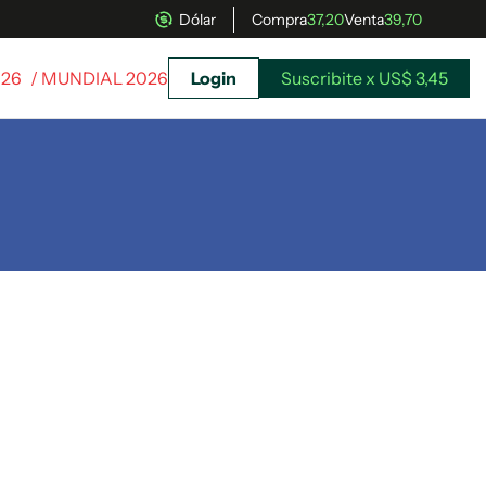
Dólar
Compra
37,20
Venta
39,70
026
/ MUNDIAL 2026
Login
Suscribite x US$ 3,45
uscríbete ahora a El Observador y elegí hasta
donde llegar.
Suscribite x US$ 3,45