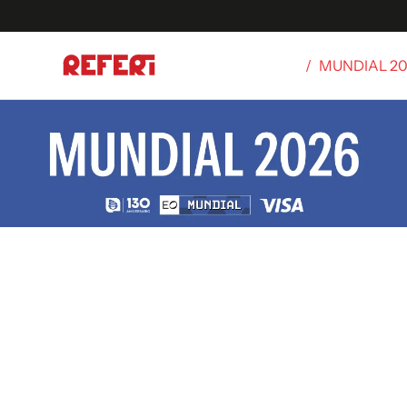
/
MUNDIAL 2
Olímpicos
S
tbol
g
ortivo