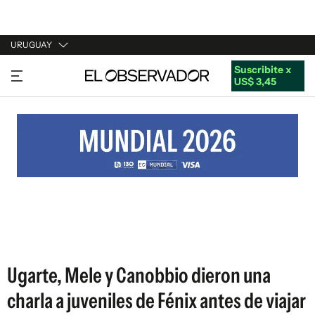
URUGUAY
Suscribite x
URUGUAY
US$ 3,45
ARGENTINA
ESPAÑA
ESTADOS UNIDOS
Ugarte, Mele y Canobbio dieron una
charla a juveniles de Fénix antes de viajar