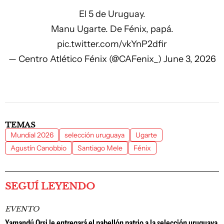
El 5 de Uruguay.
Manu Ugarte. De Fénix, papá.
pic.twitter.com/vkYnP2dfir
— Centro Atlético Fénix (@CAFenix_)
June 3, 2026
TEMAS
Mundial 2026
selección uruguaya
Ugarte
Agustín Canobbio
Santiago Mele
Fénix
SEGUÍ LEYENDO
EVENTO
Yamandú Orsi le entregará el pabellón patrio a la selección uruguaya