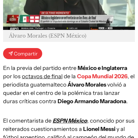
Álvaro Morales (ESPN México)
Compartir
En la previa del partido entre
México e Inglaterra
por los
octavos de final
de la
Copa Mundial 2026
, el
periodista guatemalteco
Álvaro Morales
volvió a
quedar en el centro de la polémica tras lanzar
duras críticas contra
Diego Armando Maradona
.
El comentarista de
ESPN México
, conocido por sus
reiterados cuestionamientos a
Lionel Messi
y al
fútbol argentino, calificó al campeón del mundo de