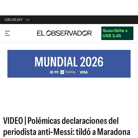
URUGUAY
Suscribite x
URUGUAY
US$ 3,45
ARGENTINA
ESPAÑA
ESTADOS UNIDOS
VIDEO | Polémicas declaraciones del
periodista anti-Messi: tildó a Maradona