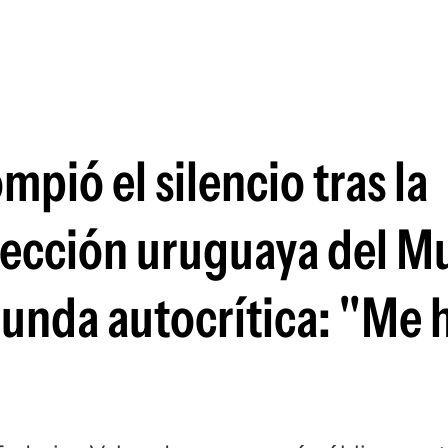
Si
mpió el silencio tras la
elección uruguaya del M
funda autocrítica: "Me