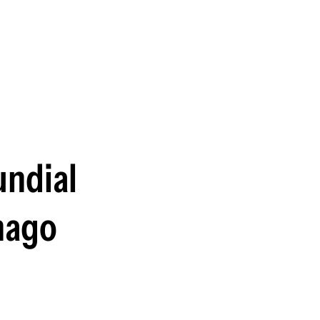
guenos en:
undial
 hago