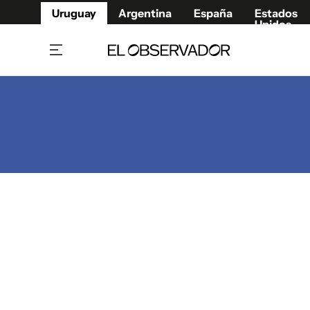
Uruguay
Argentina
España
Estados
Unidos
Home
Juegos 
Referí
Rugby
Fútbol
Básque
Mundial 2026
Tenis
Resultados Deportivos
Runnin
Fútbol internacional
Polidep
Copa Libertadores
Motor