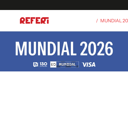
/
MUNDIAL 2
Olímpicos
S
tbol
g
ortivo