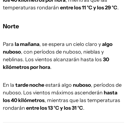
los 40 kilómetros por hora
, mientras que las
temperaturas rondarán
entre los 11 °C y los 29 °C
.
Norte
Para
la mañana
, se espera un cielo claro y
algo
nuboso
, con períodos de nuboso, nieblas y
neblinas. Los vientos alcanzarán hasta los
30
kilómetros por hora
.
En la
tarde noche
estará algo
nuboso
, períodos de
nuboso. Los vientos máximos ascenderán
hasta
los 40 kilómetros
, mientras que las temperaturas
rondarán
entre los 13 °C y los 31 °C
.