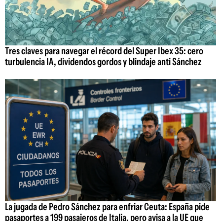
Tres claves para navegar el récord del Super Ibex 35: cero
turbulencia IA, dividendos gordos y blindaje anti Sánchez
La jugada de Pedro Sánchez para enfriar Ceuta: España pide
pasaportes a 199 pasajeros de Italia, pero avisa a la UE que