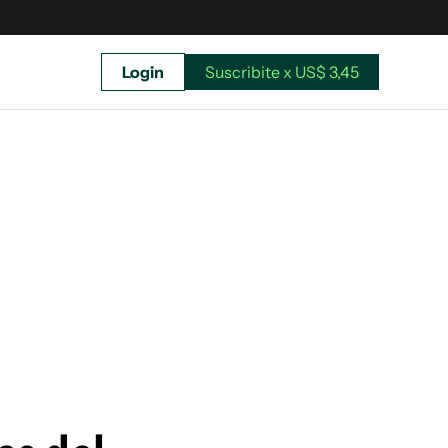
Login
Suscribite x US$ 3,45
uscríbete ahora a El Observador y elegí hasta
donde llegar.
Suscribite x US$ 3,45