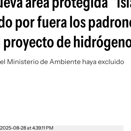
eva área protegida "Isl
o por fuera los padron
el proyecto de hidrógen
 el Ministerio de Ambiente haya excluido