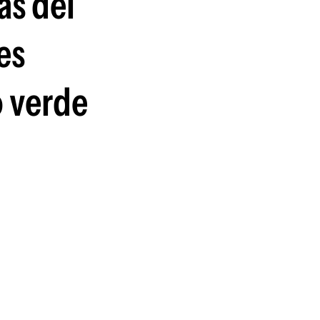
as del
es
o verde