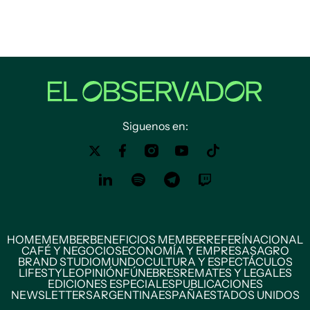
Siguenos en:
HOME
MEMBER
BENEFICIOS MEMBER
REFERÍ
NACIONAL
CAFÉ Y NEGOCIOS
ECONOMÍA Y EMPRESAS
AGRO
BRAND STUDIO
MUNDO
CULTURA Y ESPECTÁCULOS
LIFESTYLE
OPINIÓN
FÚNEBRES
REMATES Y LEGALES
EDICIONES ESPECIALES
PUBLICACIONES
NEWSLETTERS
ARGENTINA
ESPAÑA
ESTADOS UNIDOS