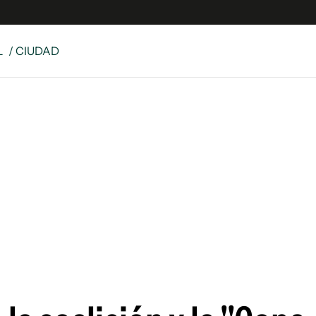
L
/ CIUDAD
e
S
n
es
Siguenos en:
 y Legales
es especiales
ciones
ters
ina
 Unidos