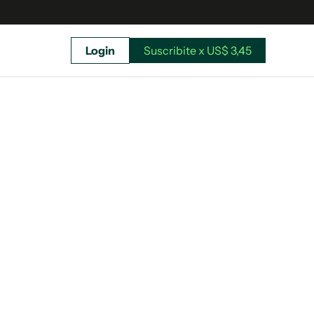
Login
Suscribite x US$ 3,45
uscríbete ahora a El Observador y elegí hasta
donde llegar.
Suscribite x US$ 3,45