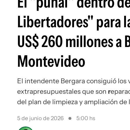
El "puñal" dentro de
Libertadores" para la
US$ 260 millones a 
Montevideo
El intendente Bergara consiguió los
extrapresupuestales que son
r
eparac
del plan de limpieza y ampliación de
5 de junio de 2026
5:00 hs