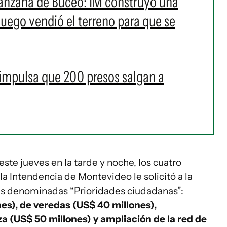
manzana de Buceo: IM construyó una
luego vendió el terreno para que se
impulsa que 200 presos salgan a
este jueves en la tarde y noche, los cuatro
 Intendencia de Montevideo le solicitó a la
as denominadas “Prioridades ciudadanas”:
es), de veredas (US$ 40 millones),
a (US$ 50 millones) y ampliación de la red de