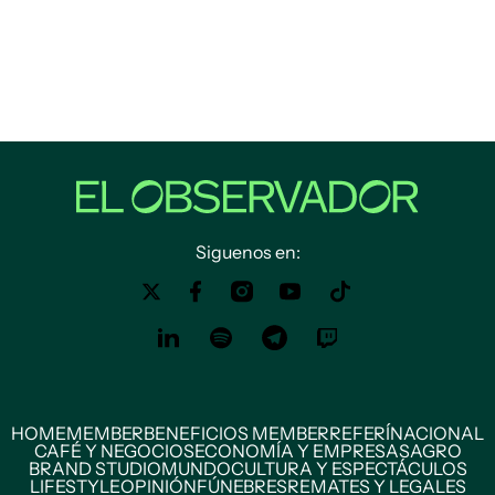
Siguenos en:
HOME
MEMBER
BENEFICIOS MEMBER
REFERÍ
NACIONAL
CAFÉ Y NEGOCIOS
ECONOMÍA Y EMPRESAS
AGRO
BRAND STUDIO
MUNDO
CULTURA Y ESPECTÁCULOS
LIFESTYLE
OPINIÓN
FÚNEBRES
REMATES Y LEGALES