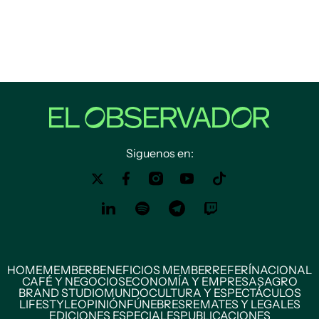
Siguenos en:
HOME
MEMBER
BENEFICIOS MEMBER
REFERÍ
NACIONAL
CAFÉ Y NEGOCIOS
ECONOMÍA Y EMPRESAS
AGRO
BRAND STUDIO
MUNDO
CULTURA Y ESPECTÁCULOS
LIFESTYLE
OPINIÓN
FÚNEBRES
REMATES Y LEGALES
EDICIONES ESPECIALES
PUBLICACIONES