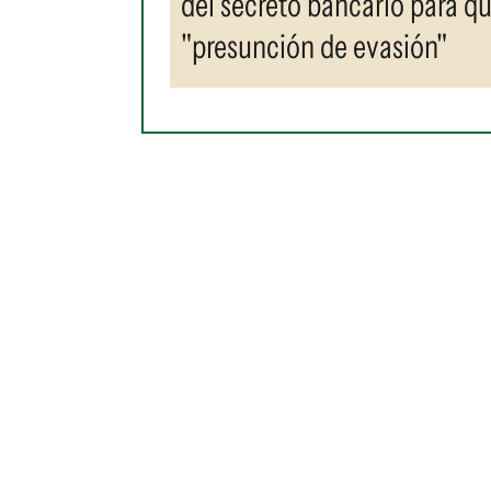
del secreto bancario para q
"presunción de evasión"