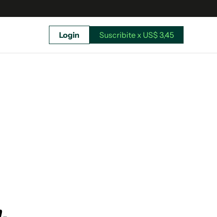
Login
Suscribite x US$ 3,45
uscríbete ahora a El Observador y elegí hasta
donde llegar.
Suscribite x US$ 3,45