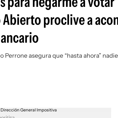
 para negarme a votar"
 Abierto proclive a ac
bancario
aro Perrone asegura que “hasta ahora” nadie
ositiva