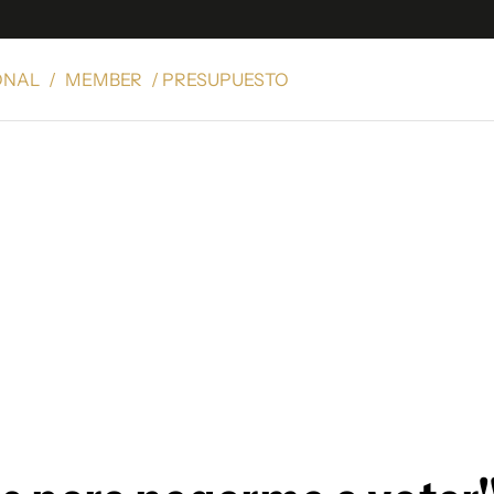
ONAL
/
MEMBER
/ PRESUPUESTO
e
S
n
es
Siguenos en:
 y Legales
es especiales
ciones
ters
ina
 Unidos