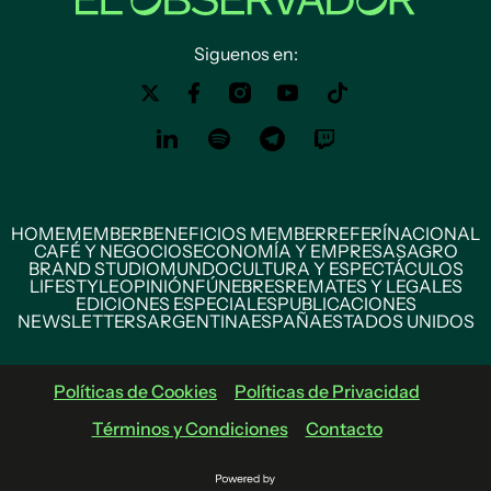
Siguenos en:
HOME
MEMBER
BENEFICIOS MEMBER
REFERÍ
NACIONAL
CAFÉ Y NEGOCIOS
ECONOMÍA Y EMPRESAS
AGRO
BRAND STUDIO
MUNDO
CULTURA Y ESPECTÁCULOS
LIFESTYLE
OPINIÓN
FÚNEBRES
REMATES Y LEGALES
EDICIONES ESPECIALES
PUBLICACIONES
NEWSLETTERS
ARGENTINA
ESPAÑA
ESTADOS UNIDOS
Políticas de Cookies
Políticas de Privacidad
Términos y Condiciones
Contacto