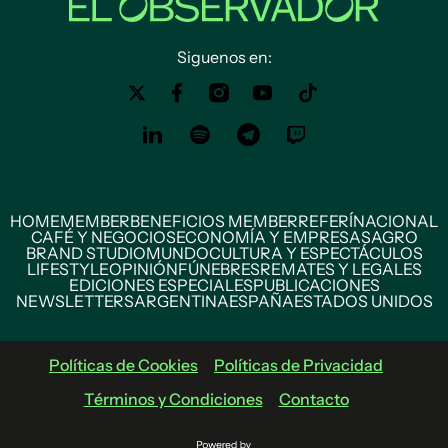
Siguenos en:
HOME
MEMBER
BENEFICIOS MEMBER
REFERÍ
NACIONAL
CAFÉ Y NEGOCIOS
ECONOMÍA Y EMPRESAS
AGRO
BRAND STUDIO
MUNDO
CULTURA Y ESPECTÁCULOS
LIFESTYLE
OPINIÓN
FÚNEBRES
REMATES Y LEGALES
EDICIONES ESPECIALES
PUBLICACIONES
NEWSLETTERS
ARGENTINA
ESPAÑA
ESTADOS UNIDOS
Políticas de Cookies
Políticas de Privacidad
Términos y Condiciones
Contacto