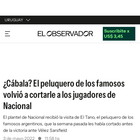
URUGUAY
Suscribite x
URUGUAY
US$ 3,45
ARGENTINA
ESPAÑA
ESTADOS UNIDOS
¿Cábala? El peluquero de los famosos
volvió a cortarle a los jugadores de
Nacional
El plantel de Nacional recibió la visita de El Tano, el peluquero de los
famosos argentinos, que la semana pasada les había cortado antes
de la victoria ante Vélez Sarsfield
3 de mayo 2022
11:58 hs