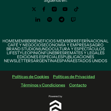
Siguenos en:
HOME
MEMBER
BENEFICIOS MEMBER
REFERÍ
NACIONAL
CAFÉ Y NEGOCIOS
ECONOMÍA Y EMPRESAS
AGRO
BRAND STUDIO
MUNDO
CULTURA Y ESPECTÁCULOS
LIFESTYLE
OPINIÓN
FÚNEBRES
REMATES Y LEGALES
EDICIONES ESPECIALES
PUBLICACIONES
NEWSLETTERS
ARGENTINA
ESPAÑA
ESTADOS UNIDOS
Políticas de Cookies
Políticas de Privacidad
Términos y Condiciones
Contacto