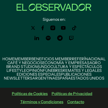
Siguenos en:
HOME
MEMBER
BENEFICIOS MEMBER
REFERÍ
NACIONAL
CAFÉ Y NEGOCIOS
ECONOMÍA Y EMPRESAS
AGRO
BRAND STUDIO
MUNDO
CULTURA Y ESPECTÁCULOS
LIFESTYLE
OPINIÓN
FÚNEBRES
REMATES Y LEGALES
EDICIONES ESPECIALES
PUBLICACIONES
NEWSLETTERS
ARGENTINA
ESPAÑA
ESTADOS UNIDOS
Políticas de Cookies
Políticas de Privacidad
Términos y Condiciones
Contacto