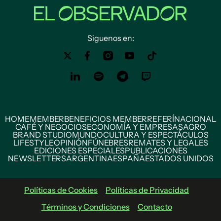
Siguenos en:
HOME
MEMBER
BENEFICIOS MEMBER
REFERÍ
NACIONAL
CAFÉ Y NEGOCIOS
ECONOMÍA Y EMPRESAS
AGRO
BRAND STUDIO
MUNDO
CULTURA Y ESPECTÁCULOS
LIFESTYLE
OPINIÓN
FÚNEBRES
REMATES Y LEGALES
EDICIONES ESPECIALES
PUBLICACIONES
NEWSLETTERS
ARGENTINA
ESPAÑA
ESTADOS UNIDOS
Políticas de Cookies
Políticas de Privacidad
Términos y Condiciones
Contacto