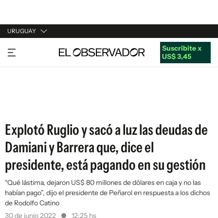
URUGUAY
Suscribite x
URUGUAY
US$ 3,45
ARGENTINA
ESPAÑA
ESTADOS UNIDOS
Explotó Ruglio y sacó a luz las deudas de
Damiani y Barrera que, dice el
presidente, está pagando en su gestión
“Qué lástima, dejaron US$ 80 millones de dólares en caja y no las
habían pago”, dijo el presidente de Peñarol en respuesta a los dichos
de Rodolfo Catino
30 de junio 2022
12:25 hs