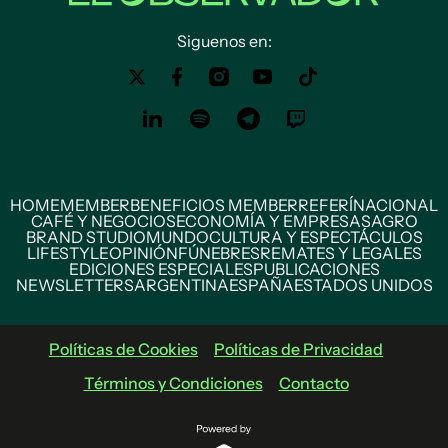
Siguenos en:
HOME
MEMBER
BENEFICIOS MEMBER
REFERÍ
NACIONAL
CAFÉ Y NEGOCIOS
ECONOMÍA Y EMPRESAS
AGRO
BRAND STUDIO
MUNDO
CULTURA Y ESPECTÁCULOS
LIFESTYLE
OPINIÓN
FÚNEBRES
REMATES Y LEGALES
EDICIONES ESPECIALES
PUBLICACIONES
NEWSLETTERS
ARGENTINA
ESPAÑA
ESTADOS UNIDOS
Políticas de Cookies
Políticas de Privacidad
Términos y Condiciones
Contacto