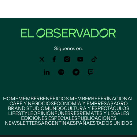
Siguenos en:
HOME
MEMBER
BENEFICIOS MEMBER
REFERÍ
NACIONAL
CAFÉ Y NEGOCIOS
ECONOMÍA Y EMPRESAS
AGRO
BRAND STUDIO
MUNDO
CULTURA Y ESPECTÁCULOS
LIFESTYLE
OPINIÓN
FÚNEBRES
REMATES Y LEGALES
EDICIONES ESPECIALES
PUBLICACIONES
NEWSLETTERS
ARGENTINA
ESPAÑA
ESTADOS UNIDOS