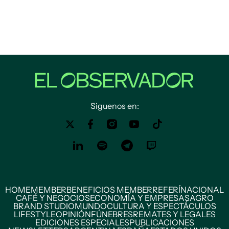
Siguenos en:
HOME
MEMBER
BENEFICIOS MEMBER
REFERÍ
NACIONAL
CAFÉ Y NEGOCIOS
ECONOMÍA Y EMPRESAS
AGRO
BRAND STUDIO
MUNDO
CULTURA Y ESPECTÁCULOS
LIFESTYLE
OPINIÓN
FÚNEBRES
REMATES Y LEGALES
EDICIONES ESPECIALES
PUBLICACIONES