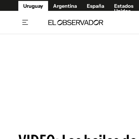
Uruguay
Argentina
España
Estados
Unidos
Home
Juegos 
Referí
Rugby
Fútbol
Básque
Mundial 2026
Tenis
Resultados Deportivos
Runnin
Fútbol internacional
Polidep
Copa Libertadores
Motor