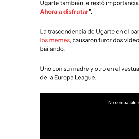
Ugarte también le restó importancia
Ahora a disfrutar
”.
La trascendencia de Ugarte en el part
los memes
, causaron furor dos video
bailando.
Uno con su madre y otro en el vestuar
de la Europa League.
This
is
a
No compatible s
modal
window.