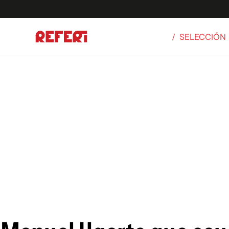
/
SELECCIÓN
Olímpicos
S
tbol
g
ortivo