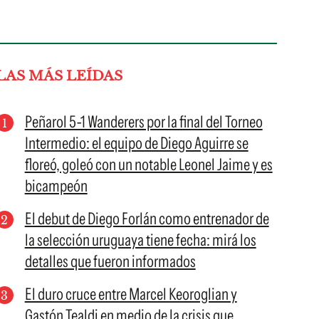
LAS MÁS LEÍDAS
Peñarol 5-1 Wanderers por la final del Torneo
Intermedio: el equipo de Diego Aguirre se
floreó, goleó con un notable Leonel Jaime y es
bicampeón
El debut de Diego Forlán como entrenador de
la selección uruguaya tiene fecha: mirá los
detalles que fueron informados
El duro cruce entre Marcel Keoroglian y
Gastón Tealdi en medio de la crisis que