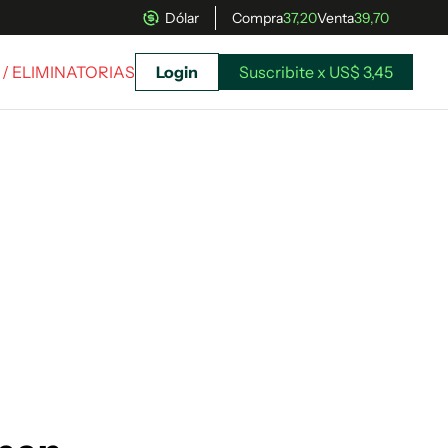
Dólar
Compra
37,20
Venta
39,70
/ ELIMINATORIAS
Login
Suscribite x US$ 3,45
uscríbete ahora a El Observador y elegí hasta
donde llegar.
Suscribite x US$ 3,45