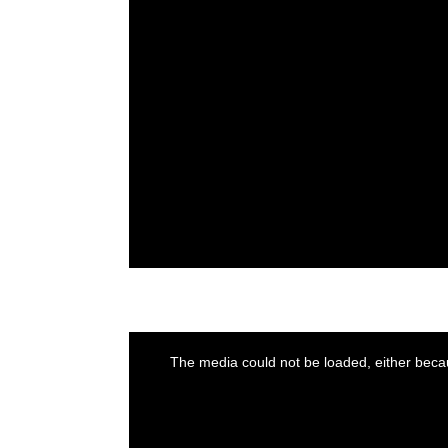
This
is
a
The media could not be loaded, either becau
modal
window.