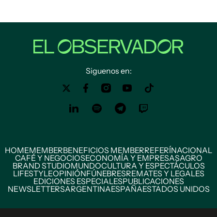
Siguenos en:
HOME
MEMBER
BENEFICIOS MEMBER
REFERÍ
NACIONAL
CAFÉ Y NEGOCIOS
ECONOMÍA Y EMPRESAS
AGRO
BRAND STUDIO
MUNDO
CULTURA Y ESPECTÁCULOS
LIFESTYLE
OPINIÓN
FÚNEBRES
REMATES Y LEGALES
EDICIONES ESPECIALES
PUBLICACIONES
NEWSLETTERS
ARGENTINA
ESPAÑA
ESTADOS UNIDOS