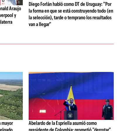
Diego Forlán habló como DT de Uruguay: "Por
nald Araujo
la forma en que se está construyendo todo (en
verpool y
la selección), tarde o temprano los resultados
laterra
van a llegar"
a mayor
Abelardo de la Espriella asumió como
 Delgado
presidente de Colombia: prometió "derrotar"