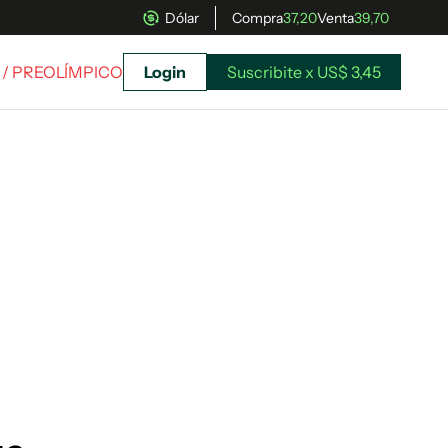
Dólar
Compra
37,20
Venta
39,70
/ PREOLÍMPICO
Login
Suscribite x US$ 3,45
uscríbete ahora a El Observador y elegí hasta
donde llegar.
Suscribite x US$ 3,45