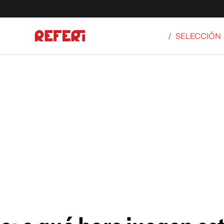
/
SELECCIÓN
Olímpicos
S
tbol
g
ortivo