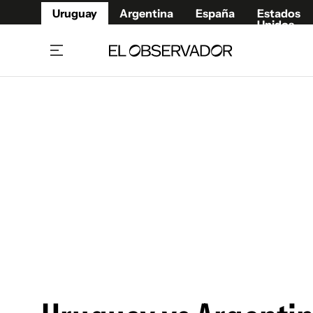
Uruguay
Argentina
España
Estados
Unidos
Home
Juegos 
Referí
Rugby
Fútbol
Básque
Mundial 2026
Tenis
Resultados Deportivos
Runnin
Fútbol internacional
Polidep
Copa Libertadores
Motor