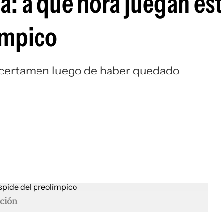
a: a qué hora juegan es
Si
ímpico
l certamen luego de haber quedado
ción