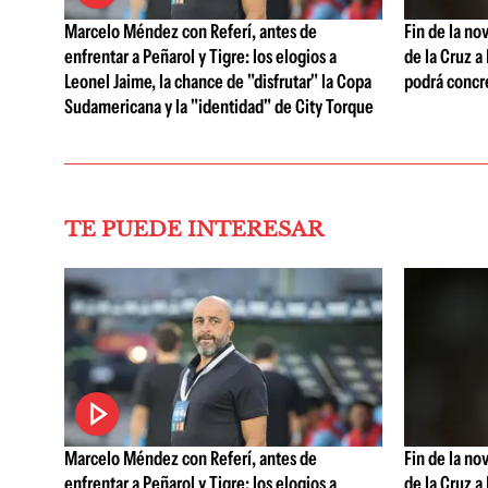
Marcelo Méndez con Referí, antes de
Fin de la no
enfrentar a Peñarol y Tigre: los elogios a
de la Cruz a
Leonel Jaime, la chance de "disfrutar" la Copa
podrá concr
Sudamericana y la "identidad" de City Torque
TE PUEDE INTERESAR
Marcelo Méndez con Referí, antes de
Fin de la no
enfrentar a Peñarol y Tigre: los elogios a
de la Cruz a