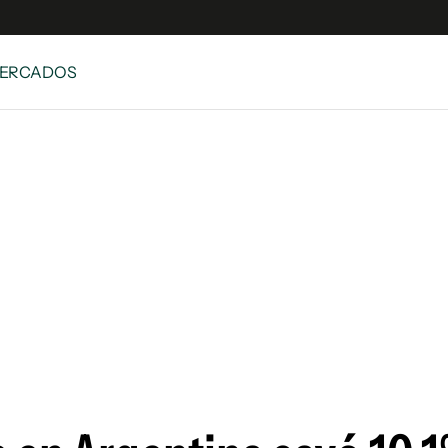
MERCADOS
e
S
n
es
Siguenos en:
 y Legales
es especiales
ciones
ters
ina
 Unidos