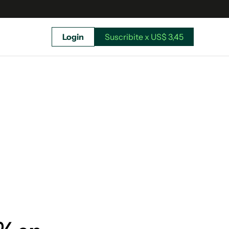
Login
Suscribite x US$ 3,45
uscríbete ahora a El Observador y elegí hasta
donde llegar.
Suscribite x US$ 3,45