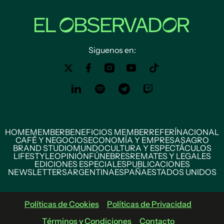
Siguenos en:
HOME
MEMBER
BENEFICIOS MEMBER
REFERÍ
NACIONAL
CAFÉ Y NEGOCIOS
ECONOMÍA Y EMPRESAS
AGRO
BRAND STUDIO
MUNDO
CULTURA Y ESPECTÁCULOS
LIFESTYLE
OPINIÓN
FÚNEBRES
REMATES Y LEGALES
EDICIONES ESPECIALES
PUBLICACIONES
NEWSLETTERS
ARGENTINA
ESPAÑA
ESTADOS UNIDOS
Políticas de Cookies
Políticas de Privacidad
Términos y Condiciones
Contacto