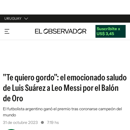
URUGUAY
Suscribite x
URUGUAY
US$ 3,45
ARGENTINA
ESPAÑA
ESTADOS UNIDOS
"Te quiero gordo": el emocionado saludo
de Luis Suárez a Leo Messi por el Balón
de Oro
El futbolista argentino ganó el premio tras coronarse campeón del
mundo
31 de octubre 2023
7:19 hs