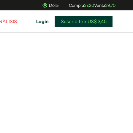
Dólar
Compra
37,20
Venta
39,70
NÁLISIS
Login
Suscribite x US$ 3,45
uscríbete ahora a El Observador y elegí hasta
donde llegar.
Suscribite x US$ 3,45