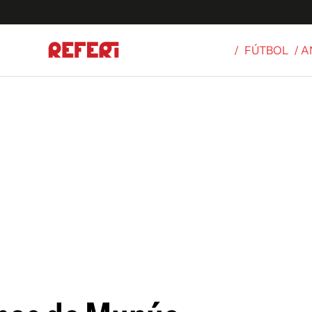
/
FÚTBOL
/ A
Olímpicos
S
tbol
g
ortivo