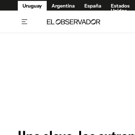
Uruguay
Argentina
España
Estados
Unidos
Home
Juegos 
Referí
Rugby
Fútbol
Básque
Mundial 2026
Tenis
Resultados Deportivos
Runnin
Fútbol internacional
Polidep
Copa Libertadores
Motor