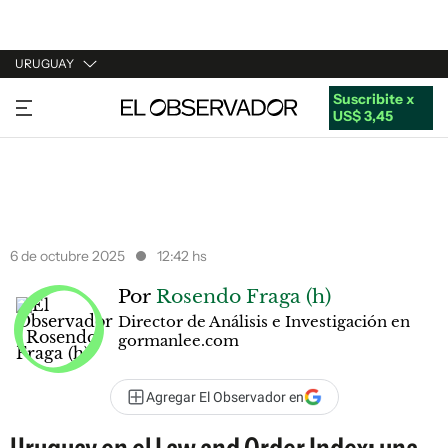
URUGUAY
Suscribite x
URUGUAY
US$ 3,45
ARGENTINA
ESPAÑA
ESTADOS UNIDOS
6 de octubre 2025
12:42 hs
Por
Rosendo Fraga (h)
Director de Análisis e Investigación en
gormanlee.com
Agregar El Observador en