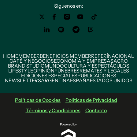
Siguenos en:
HOME
MEMBER
BENEFICIOS MEMBER
REFERÍ
NACIONAL
CAFÉ Y NEGOCIOS
ECONOMÍA Y EMPRESAS
AGRO
BRAND STUDIO
MUNDO
CULTURA Y ESPECTÁCULOS
LIFESTYLE
OPINIÓN
FÚNEBRES
REMATES Y LEGALES
EDICIONES ESPECIALES
PUBLICACIONES
NEWSLETTERS
ARGENTINA
ESPAÑA
ESTADOS UNIDOS
Políticas de Cookies
Políticas de Privacidad
Términos y Condiciones
Contacto