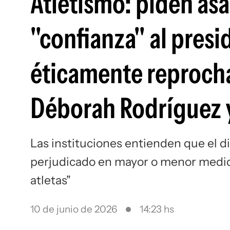
Atletismo: piden as
"confianza" al presi
éticamente reprocha
Déborah Rodríguez y
Las instituciones entienden que el d
perjudicado en mayor o menor medida 
atletas"
10 de junio de 2026
14:23 hs