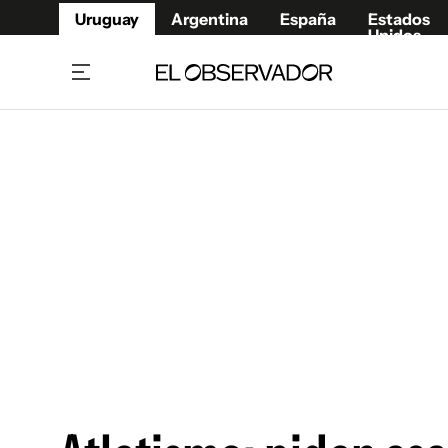
Uruguay
Argentina
España
Estados
Unidos
Home
Juegos 
Referí
Rugby
Fútbol
Básque
Mundial 2026
Tenis
Resultados Deportivos
Runnin
Fútbol internacional
Polidep
Copa Libertadores
Motor