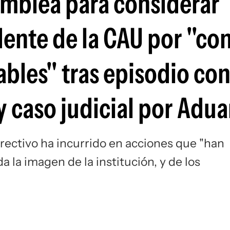
amblea para considerar
Si
dente de la CAU por "co
bles" tras episodio co
 caso judicial por Adu
irectivo ha incurrido en acciones que "han
la imagen de la institución, y de los