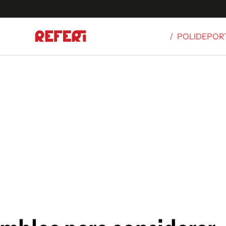
/
POLIDEPOR
Olímpicos
S
tbol
g
ortivo