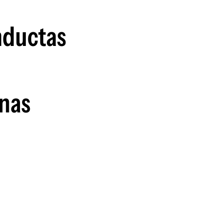
guenos en:
nductas
n
anas