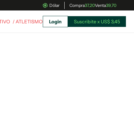
Dólar
Compra
37,20
Venta
39,70
TIVO
/ ATLETISMO
Login
Suscribite x US$ 3,45
uscríbete ahora a El Observador y elegí hasta
donde llegar.
Suscribite x US$ 3,45