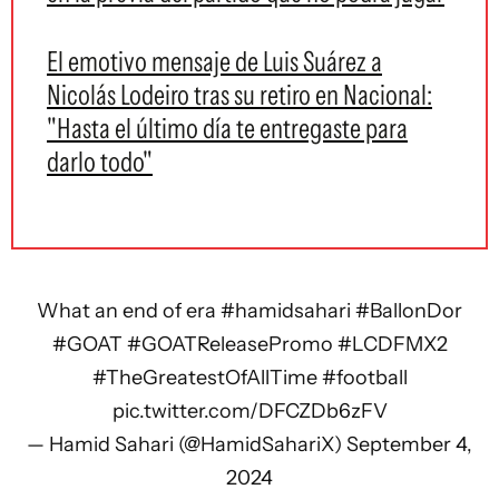
El emotivo mensaje de Luis Suárez a
Nicolás Lodeiro tras su retiro en Nacional:
"Hasta el último día te entregaste para
darlo todo"
What an end of era
#hamidsahari
#BallonDor
#GOAT
#GOATReleasePromo
#LCDFMX2
#TheGreatestOfAllTime
#football
pic.twitter.com/DFCZDb6zFV
— Hamid Sahari (@HamidSahariX)
September 4,
2024