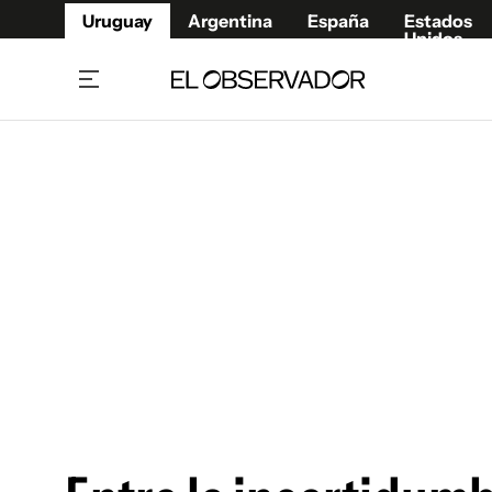
Uruguay
Argentina
España
Estados
Unidos
Home
Juegos 
Referí
Rugby
Fútbol
Básque
Mundial 2026
Tenis
Resultados Deportivos
Runnin
Fútbol internacional
Polidep
Copa Libertadores
Motor