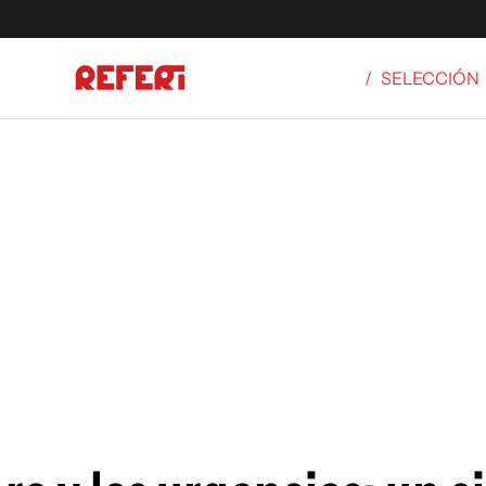
/
SELECCIÓN
Olímpicos
S
tbol
g
ortivo