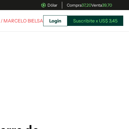
Dólar
Compra
37,20
Venta
39,70
/ MARCELO BIELSA
Login
Suscribite x US$ 3,45
uscríbete ahora a El Observador y elegí hasta
donde llegar.
Suscribite x US$ 3,45