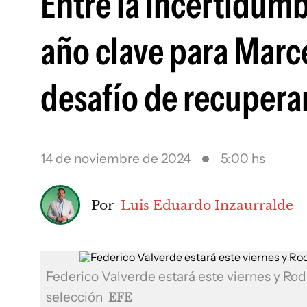
Entre la incertidumb
año clave para Marce
desafío de recupera
14 de noviembre de 2024
5:00 hs
Por
Luis Eduardo Inzaurralde
Federico Valverde estará este viernes y Rod
selección
EFE