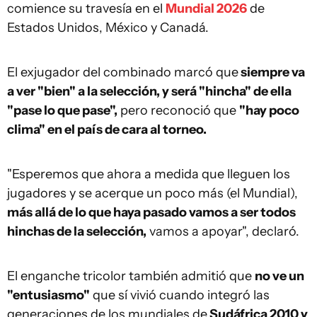
comience su travesía en el
Mundial 2026
de
Estados Unidos, México y Canadá.
El exjugador del combinado marcó que
siempre va
a ver "bien" a la selección, y será "hincha" de ella
"pase lo que pase",
pero reconoció que
"hay poco
clima" en el país de cara al torneo.
"Esperemos que ahora a medida que lleguen los
jugadores y se acerque un poco más (el Mundial),
más allá de lo que haya pasado vamos a ser todos
hinchas de la selección,
vamos a apoyar", declaró.
El enganche tricolor también admitió que
no ve un
"entusiasmo"
que sí vivió cuando integró las
generaciones de los mundiales de
Sudáfrica 2010 y