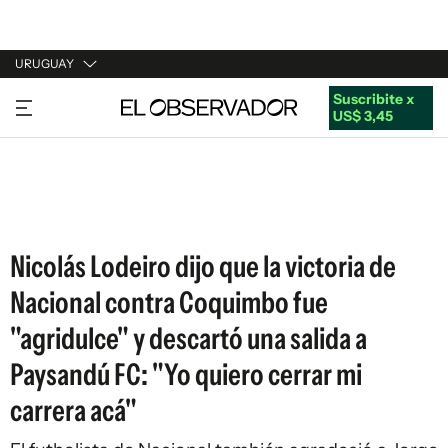
URUGUAY
Suscribite x
URUGUAY
US$ 3,45
ARGENTINA
ESPAÑA
ESTADOS UNIDOS
Nicolás Lodeiro dijo que la victoria de
Nacional contra Coquimbo fue
"agridulce" y descartó una salida a
Paysandú FC: "Yo quiero cerrar mi
carrera acá"