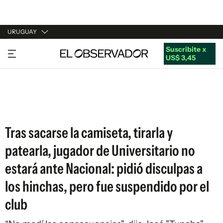
URUGUAY
Suscribite x
URUGUAY
US$ 3,45
ARGENTINA
ESPAÑA
ESTADOS UNIDOS
Tras sacarse la camiseta, tirarla y
patearla, jugador de Universitario no
estará ante Nacional: pidió disculpas a
los hinchas, pero fue suspendido por el
club