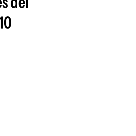
s del
 10