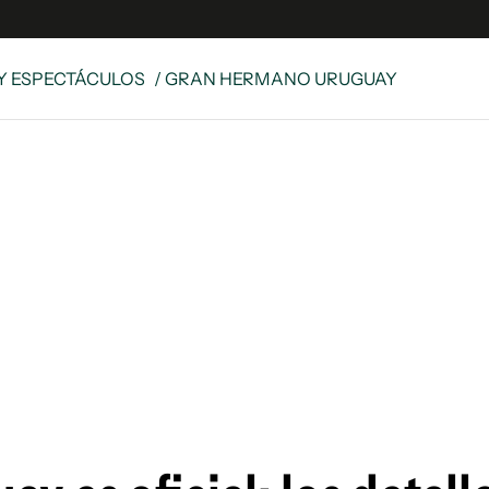
Y ESPECTÁCULOS
/ GRAN HERMANO URUGUAY
e
S
n
es
Siguenos en:
 y Legales
es especiales
ciones
ters
ina
 Unidos