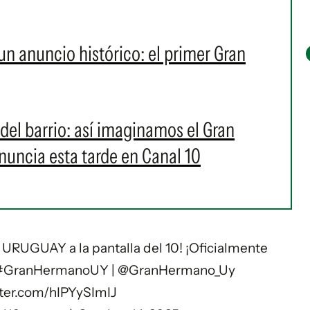
 un anuncio histórico: el primer Gran
del barrio: así imaginamos el Gran
uncia esta tarde en Canal 10
UGUAY a la pantalla del 10! ¡Oficialmente
#GranHermanoUY
|
@GranHermano_Uy
tter.com/hIPYySImIJ