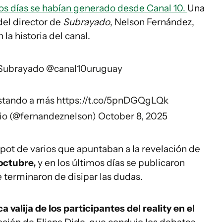
mos días se habían generado desde Canal 10.
Una
del director de
Subrayado
, Nelson Fernández,
la historia del canal.
Subrayado
@canal10uruguay
ostando a más
https://t.co/5pnDGQgLQk
dio (@fernandeznelson)
October 8, 2025
spot de varios que apuntaban a la revelación de
octubre,
y en los últimos días se publicaron
e terminaron de disipar las dudas.
ca valija de los participantes del reality en el