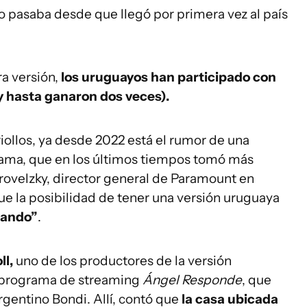
o pasaba desde que llegó por primera vez al país
ra versión,
los uruguayos han participado con
(y hasta ganaron dos veces).
iollos, ya desde 2022 está el rumor de una
rama, que en los últimos tiempos tomó más
ovelzky, director general de Paramount en
 que la posibilidad de tener una versión uruguaya
rando”
.
ll,
uno de los productores de la versión
l programa de streaming
Ángel Responde
, que
rgentino Bondi. Allí, contó que
la casa ubicada