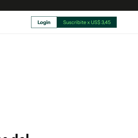
Login
Suscribite x US$ 3,45
uscríbete ahora a El Observador y elegí hasta
donde llegar.
Suscribite x US$ 3,45