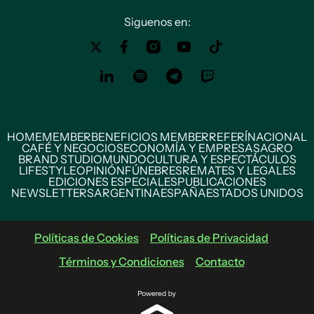
Siguenos en:
HOME
MEMBER
BENEFICIOS MEMBER
REFERÍ
NACIONAL
CAFÉ Y NEGOCIOS
ECONOMÍA Y EMPRESAS
AGRO
BRAND STUDIO
MUNDO
CULTURA Y ESPECTÁCULOS
LIFESTYLE
OPINIÓN
FÚNEBRES
REMATES Y LEGALES
EDICIONES ESPECIALES
PUBLICACIONES
NEWSLETTERS
ARGENTINA
ESPAÑA
ESTADOS UNIDOS
Políticas de Cookies
Políticas de Privacidad
Términos y Condiciones
Contacto