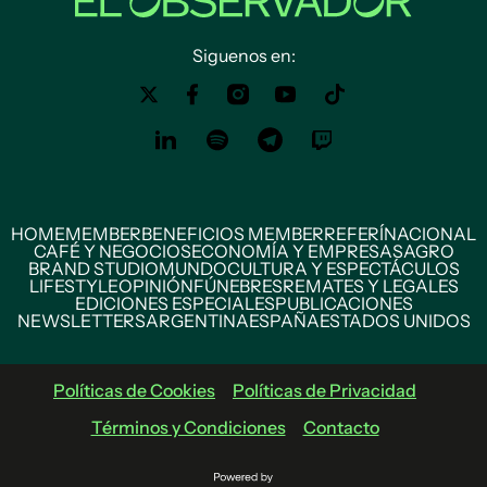
Siguenos en:
HOME
MEMBER
BENEFICIOS MEMBER
REFERÍ
NACIONAL
CAFÉ Y NEGOCIOS
ECONOMÍA Y EMPRESAS
AGRO
BRAND STUDIO
MUNDO
CULTURA Y ESPECTÁCULOS
LIFESTYLE
OPINIÓN
FÚNEBRES
REMATES Y LEGALES
EDICIONES ESPECIALES
PUBLICACIONES
NEWSLETTERS
ARGENTINA
ESPAÑA
ESTADOS UNIDOS
Políticas de Cookies
Políticas de Privacidad
Términos y Condiciones
Contacto