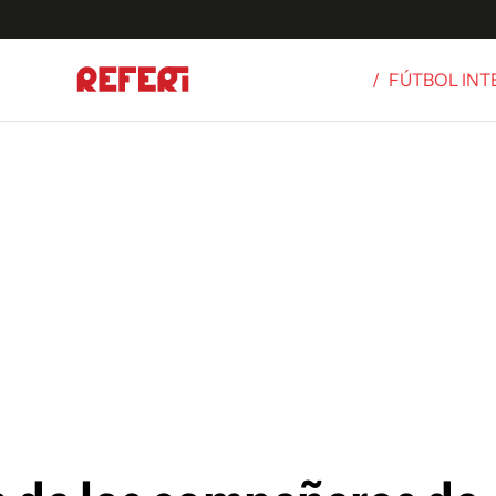
/
FÚTBOL IN
Olímpicos
S
tbol
g
ortivo