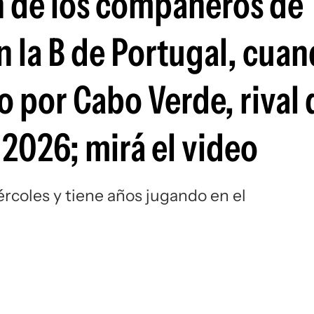
ón de los compañeros de
Si
n la B de Portugal, cua
o por Cabo Verde, rival 
2026; mirá el video
ércoles y tiene años jugando en el