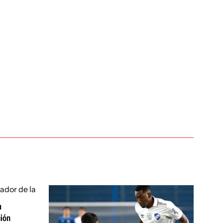
u
ción