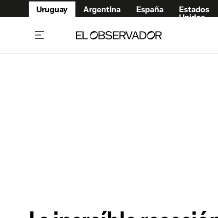
Uruguay
Argentina
España
Estados
Unidos
Home
Juegos 
Referí
Rugby
Fútbol
Básque
Mundial 2026
Tenis
Resultados Deportivos
Runnin
Fútbol internacional
Polidep
Copa Libertadores
Motor