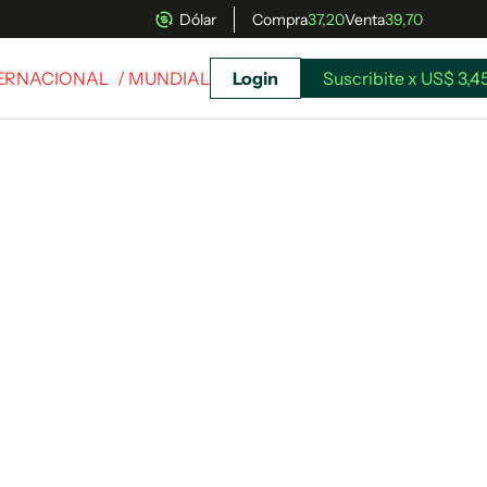
Dólar
Compra
37,20
Venta
39,70
TERNACIONAL
/ MUNDIAL
Login
Suscribite x US$ 3,4
uscríbete ahora a El Observador y elegí hasta
donde llegar.
Suscribite x US$ 3,45