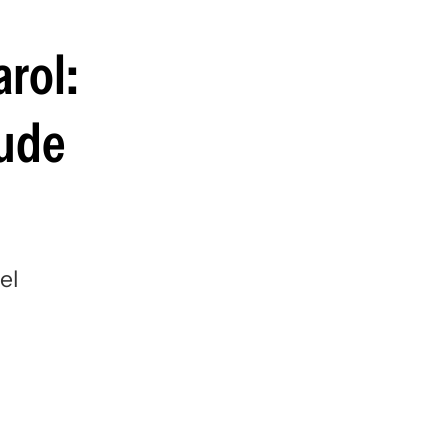
guenos en:
arol:
pude
el