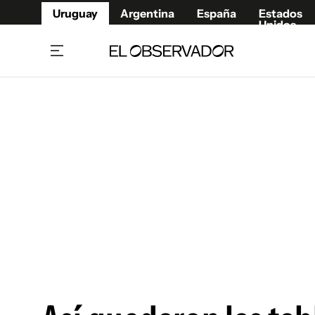
Uruguay
Argentina
España
Estados
Unidos
Home
Juegos 
Referí
Rugby
Fútbol
Básque
Mundial 2026
Tenis
Resultados Deportivos
Runnin
Fútbol internacional
Polidep
Copa Libertadores
Motor