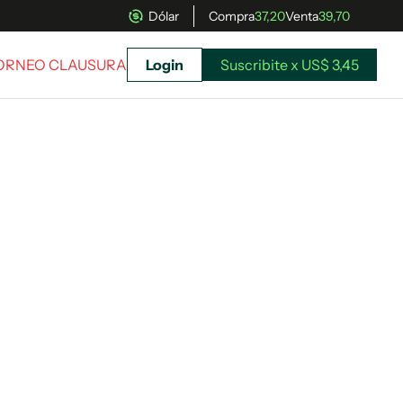
Dólar
Compra
37,20
Venta
39,70
TORNEO CLAUSURA
Login
Suscribite x US$ 3,45
uscríbete ahora a El Observador y elegí hasta
donde llegar.
Suscribite x US$ 3,45