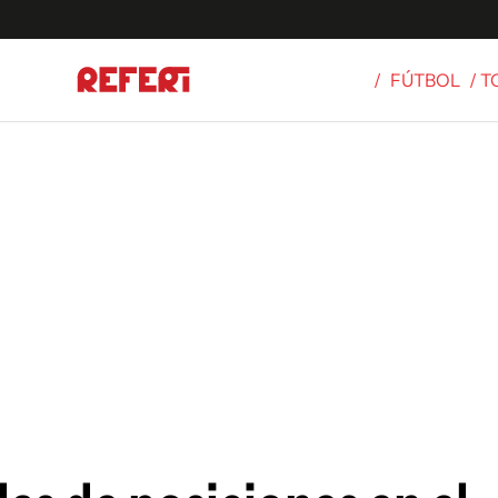
/
FÚTBOL
/ 
Olímpicos
S
tbol
g
ortivo